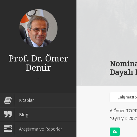
Prof. Dr. Ömer
Nominal
Demir
Dayalı 
-
Çalışması 
Kitaplar
A.Ömer TOPR
Blog
Yayın yılı: 202
Araştırma ve Raporlar