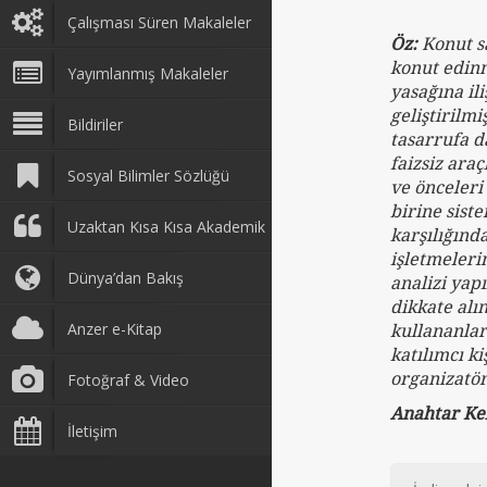
Çalışması Süren Makaleler
Öz:
Konut s
konut edinm
Yayımlanmış Makaleler
yasağına il
geliştirilm
Bildiriler
tasarrufa d
faizsiz ara
Sosyal Bilimler Sözlüğü
ve önceleri
birine sist
Uzaktan Kısa Kısa Akademik
karşılığınd
işletmeleri
Dünya’dan Bakış
analizi yap
dikkate alı
Anzer e-Kitap
kullananlar
katılımcı k
organizatör
Fotoğraf & Video
Anahtar Ke
İletişim