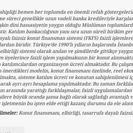
ahipliği hemen her toplumda en önemli refah göstergelerin
e süreci genellikle uzun vadeli banka kredileriyle karşıl
işkin dini hassasiyetin yaygın olduğu Müslüman toplumlarda 
iştir. Katılım bankacılığının yanı sıra uzun süreli birikim
ayalı faizsiz konut finansman sistemi (FKFS) faizli işlemler
çlardan biridir. Türkiye’de 1990’lı yılların başlarında İstan
 elbirliği sistemi olarak anılan ve şimdilerde gittikçe yay
em üyelerince faizli işlem yapılmaksızın bir konut alınmakta
a katılımcılardan organizasyon ücreti almaktadır. Bu çalışm
n önerdikleri modelin, konut finansmanı özelinde, reel eko
ılmakta, sisteme katılım ücreti ve konutun sahiplenilmesi i
narak ayrı ayrı hesaplama yapılmaktadır. Bu zaman farklı
ın arasında yarattığı farklılaşmalar, faizli uygulamalardan
işilere büyük oranda şansa bağlı olarak sağladığı avantajlı
 işletmenin bu işten elde ettiği kazanç durumu da ele alın
limeler:
Konut finansmanı, elbirliği, tasarrufa dayalı faizs