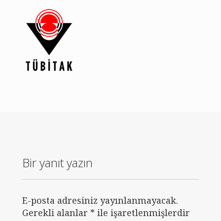
Yayımlanmış Makaleler
Bildiriler
Sosyal Bilimler Sözlüğü
Uzaktan Kısa Kısa Akademik
Dünya’dan Bakış
Anzer e-Kitap
Fotoğraf & Video
Bir yanıt yazın
İletişim
E-posta adresiniz yayınlanmayacak.
Gerekli alanlar
*
ile işaretlenmişlerdir
Tüm hakları saklıdır 2020