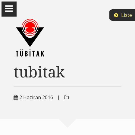
Liste
Prof. Dr. Ömer Demir
tubitak
-
Kitaplar
2 Haziran 2016
|
Blog
Araştırma ve Raporlar
Çalışması Süren Makaleler