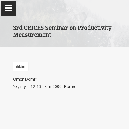
3rd CEICES Seminar on Productivity
Measurement
Prof. Dr. Ömer Demir
-
Bildiri
Ömer Demir
Kitaplar
Yayın yılı: 12-13 Ekim 2006, Roma
Blog
Araştırma ve Raporlar
Çalışması Süren Makaleler