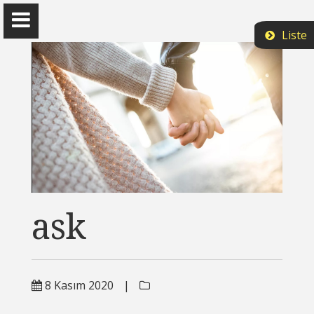
Liste
Prof. Dr. Ömer Demir
-
Kitaplar
ask
Blog
Araştırma ve Raporlar
8 Kasım 2020
|
Çalışması Süren Makaleler