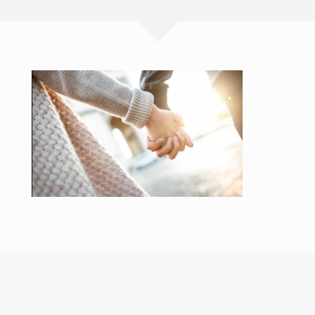
Yayımlanmış Makaleler
Bildiriler
Sosyal Bilimler Sözlüğü
Uzaktan Kısa Kısa Akademik
Dünya’dan Bakış
Anzer e-Kitap
Fotoğraf & Video
İletişim
Tüm hakları saklıdır 2020