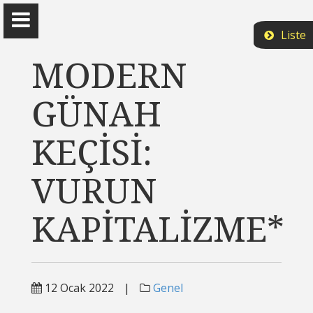
Liste
MODERN
GÜNAH
Prof. Dr. Ömer Demir
KEÇİSİ:
-
VURUN
Kitaplar
KAPİTALİZME*
Blog
Araştırma ve Raporlar
12 Ocak 2022
|
Genel
Çalışması Süren Makaleler