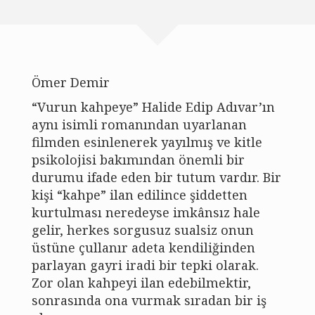
Yayımlanmış Makaleler
Bildiriler
Ömer Demir
Sosyal Bilimler Sözlüğü
“Vurun kahpeye” Halide Edip Adıvar’ın
aynı isimli romanından uyarlanan
Uzaktan Kısa Kısa Akademik
filmden esinlenerek yayılmış ve kitle
psikolojisi bakımından önemli bir
Dünya’dan Bakış
durumu ifade eden bir tutum vardır. Bir
Anzer e-Kitap
kişi “kahpe” ilan edilince şiddetten
kurtulması neredeyse imkânsız hale
Fotoğraf & Video
gelir, herkes sorgusuz sualsiz onun
üstüne çullanır adeta kendiliğinden
İletişim
parlayan gayri iradi bir tepki olarak.
Zor olan kahpeyi ilan edebilmektir,
sonrasında ona vurmak sıradan bir iş
Tüm hakları saklıdır 2020