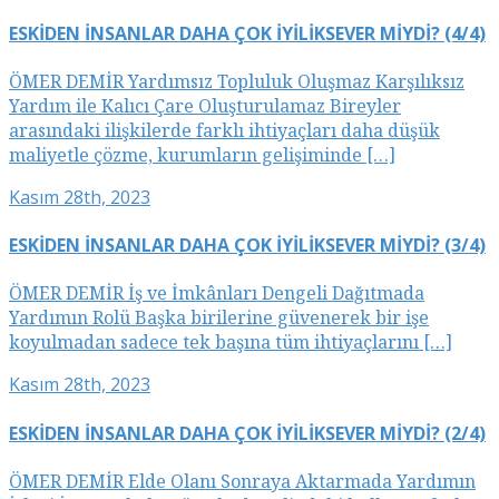
ESKİDEN İNSANLAR DAHA ÇOK İYİLİKSEVER MİYDİ? (4/4)
ÖMER DEMİR Yardımsız Topluluk Oluşmaz Karşılıksız
Yardım ile Kalıcı Çare Oluşturulamaz Bireyler
arasındaki ilişkilerde farklı ihtiyaçları daha düşük
maliyetle çözme, kurumların gelişiminde […]
Kasım 28th, 2023
ESKİDEN İNSANLAR DAHA ÇOK İYİLİKSEVER MİYDİ? (3/4)
ÖMER DEMİR İş ve İmkânları Dengeli Dağıtmada
Yardımın Rolü Başka birilerine güvenerek bir işe
koyulmadan sadece tek başına tüm ihtiyaçlarını […]
Kasım 28th, 2023
ESKİDEN İNSANLAR DAHA ÇOK İYİLİKSEVER MİYDİ? (2/4)
ÖMER DEMİR Elde Olanı Sonraya Aktarmada Yardımın