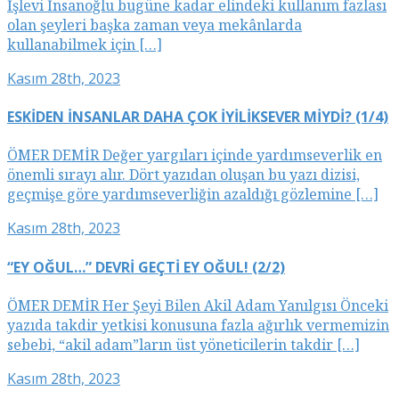
İşlevi İnsanoğlu bugüne kadar elindeki kullanım fazlası
olan şeyleri başka zaman veya mekânlarda
kullanabilmek için […]
Kasım 28th, 2023
ESKİDEN İNSANLAR DAHA ÇOK İYİLİKSEVER MİYDİ? (1/4)
ÖMER DEMİR Değer yargıları içinde yardımseverlik en
önemli sırayı alır. Dört yazıdan oluşan bu yazı dizisi,
geçmişe göre yardımseverliğin azaldığı gözlemine […]
Kasım 28th, 2023
“EY OĞUL…” DEVRİ GEÇTİ EY OĞUL! (2/2)
ÖMER DEMİR Her Şeyi Bilen Akil Adam Yanılgısı Önceki
yazıda takdir yetkisi konusuna fazla ağırlık vermemizin
sebebi, “akil adam”ların üst yöneticilerin takdir […]
Kasım 28th, 2023