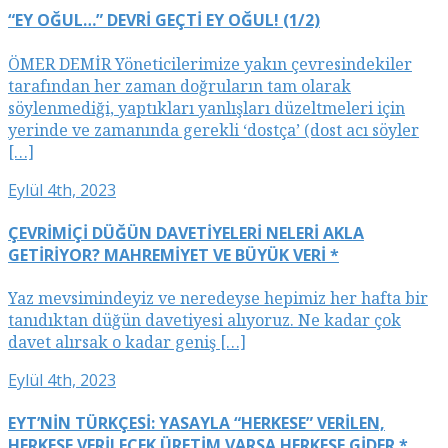
“EY OĞUL…” DEVRİ GEÇTİ EY OĞUL! (1/2)
ÖMER DEMİR Yöneticilerimize yakın çevresindekiler
tarafından her zaman doğruların tam olarak
söylenmediği, yaptıkları yanlışları düzeltmeleri için
yerinde ve zamanında gerekli ‘dostça’ (dost acı söyler
[…]
Eylül 4th, 2023
ÇEVRİMİÇİ DÜĞÜN DAVETİYELERİ NELERİ AKLA
GETİRİYOR? MAHREMİYET VE BÜYÜK VERİ *
Yaz mevsimindeyiz ve neredeyse hepimiz her hafta bir
tanıdıktan düğün davetiyesi alıyoruz. Ne kadar çok
davet alırsak o kadar geniş […]
Eylül 4th, 2023
EYT’NİN TÜRKÇESİ: YASAYLA “HERKESE” VERİLEN,
HERKESE VERİLECEK ÜRETİM VARSA HERKESE GİDER *