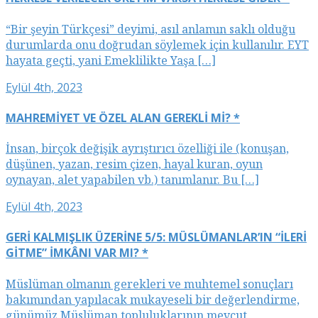
“Bir şeyin Türkçesi” deyimi, asıl anlamın saklı olduğu
durumlarda onu doğrudan söylemek için kullanılır. EYT
hayata geçti, yani Emeklilikte Yaşa […]
Eylül 4th, 2023
MAHREMİYET VE ÖZEL ALAN GEREKLİ Mİ? *
İnsan, birçok değişik ayrıştırıcı özelliği ile (konuşan,
düşünen, yazan, resim çizen, hayal kuran, oyun
oynayan, alet yapabilen vb.) tanımlanır. Bu […]
Eylül 4th, 2023
GERİ KALMIŞLIK ÜZERİNE 5/5: MÜSLÜMANLAR’IN “İLERİ
GİTME” İMKÂNI VAR MI? *
Müslüman olmanın gerekleri ve muhtemel sonuçları
bakımından yapılacak mukayeseli bir değerlendirme,
günümüz Müslüman topluluklarının mevcut